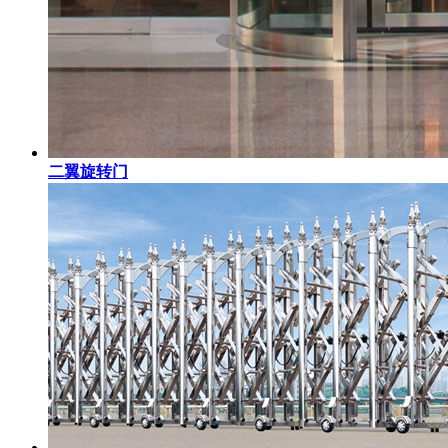
二翼旋转门