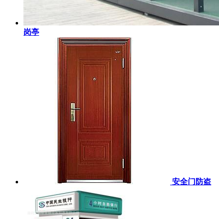
岗亭
安全门防盗